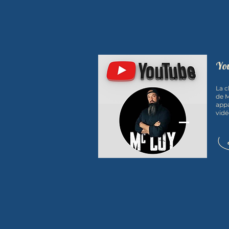
Yo
La c
de M
appa
vidé