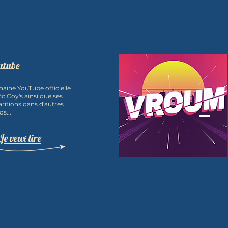
utube
haîne YouTube officielle
c Coy's ainsi que ses
ritions dans d'autres
os...
Je veux lire