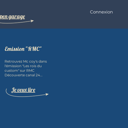
Connexion
pen garage
Emission "RMC"
Retrouvez Mc coy's dans
l'émission "Les rois du
custom" sur RMC
Découverte canal 24...
Je veux lire