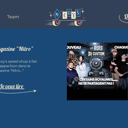
O
Team
gazine "Nitro"
oy's speed shop à fait
apparition dans le
sine "Nitro..."
Je veux lire