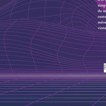
il s
simp
du mo
custo
mécan
vinta