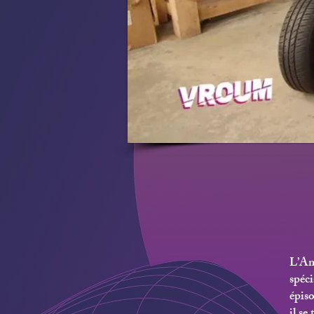
L’Amé
spéc
épis