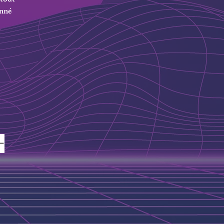
 tout
onné
-