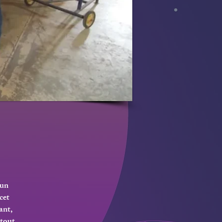
 un
cet
ant,