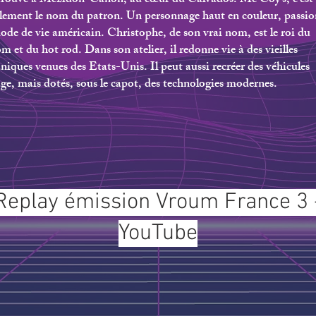
e trouve à Mézidon-Canon, au cœur du Calvados. Mc Coy’s, c’est
lement le nom du patron. Un personnage haut en couleur, passi
de de vie américain. Christophe, de son vrai nom, est le roi du
m et du hot rod. Dans son atelier, il redonne vie à des vieilles
iques venues des Etats-Unis. Il peut aussi recréer des véhicules
ge, mais dotés, sous le capot, des technologies modernes.
Replay émission Vroum France 3 
YouTube