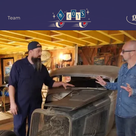
O
Team