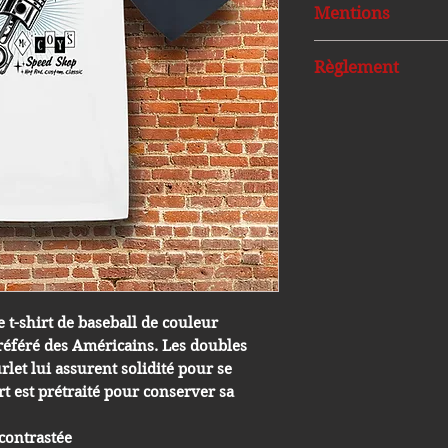
Mentions
Ni repris, ni éc
Règlement
Achat de votre t
disponibles.
Règlement Jeu con
Vous pouvez reti
organisée par Mc 
garage le 26,27,
Nous pouvons é
Article 1 - Organis
avec des frais p
du règlement)
L’entreprise Mc co
Il est obligatoi
23avril 22 au 29 ma
mentioner "Je p
L'achat du t-shirt 
Article 2 – Partici
concours pour tent
participation
"Ruff Cycles".
 t-shirt de baseball de couleur
Vous avez la possib
préféré des Américains. Les doubles
Le jeu concours es
shirts dans la limi
let lui assurent solidité pour se
physiques majeure
d'avoir plus de ch
autorisation du tu
irt est prétraité pour conserver sa
Pré-vente jusqu'au
Métropolitaine.
d'acheter ou comma
Toute personne, ay
contrastée
mai 2022 lors de l