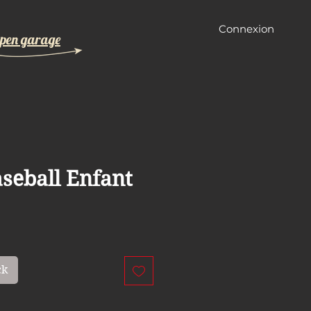
Connexion
pen garage
aseball Enfant
ck