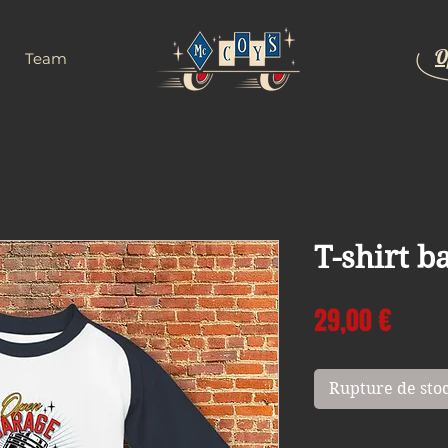
O
Team
T-shirt b
Prix
29,00 €
Rupture de sto