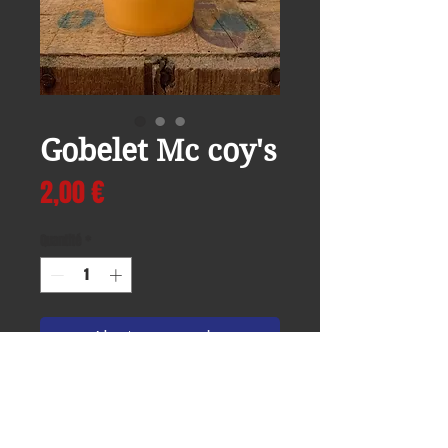
Gobelet Mc coy's
Prix
2,00 €
Quantité
*
Ajouter au panier
Accueil
Garage
Team
Actualités
Open garage